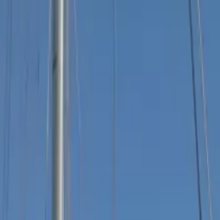
on bateau
+33 (0)9 80 80 92 09
Français